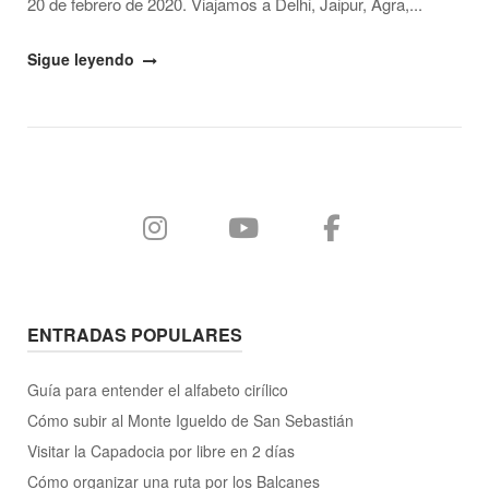
20 de febrero de 2020. Viajamos a Delhi, Jaipur, Agra,...
"Mi
Sigue leyendo
viaje
a
la
India,
¡vlogs
de
mi
día
a
día!"
ENTRADAS POPULARES
Guía para entender el alfabeto cirílico
Cómo subir al Monte Igueldo de San Sebastián
Visitar la Capadocia por libre en 2 días
Cómo organizar una ruta por los Balcanes