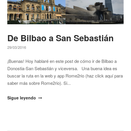
Sebastián"
De Bilbao a San Sebastián
29/03/2016
¡Buenas! Hoy hablaré en este post de cómo ir de Bilbao a
Donostia-San Sebastián y viceversa. Una buena idea es
buscar la ruta en la web y app Rome2rio (haz click aquí para
saber más sobre Rome2rio). Si...
"De
Sigue leyendo
Bilbao
a
San
Sebastián"