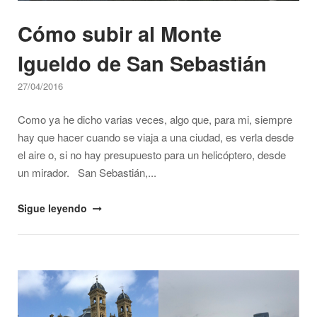
Cómo subir al Monte
Igueldo de San Sebastián
27/04/2016
Como ya he dicho varias veces, algo que, para mi, siempre
hay que hacer cuando se viaja a una ciudad, es verla desde
el aire o, si no hay presupuesto para un helicóptero, desde
un mirador. San Sebastián,...
"Cómo
Sigue leyendo
subir
al
Monte
Open post
Igueldo
de
San