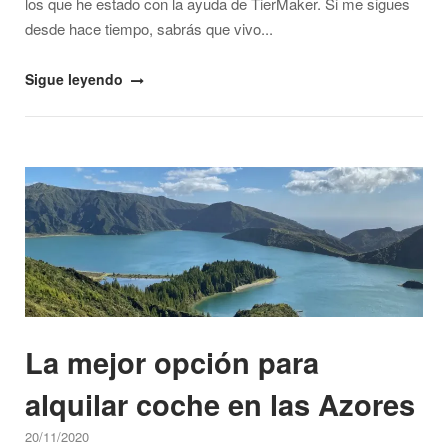
los que he estado con la ayuda de TierMaker. Si me sigues
desde hace tiempo, sabrás que vivo...
"Qué
Sigue leyendo
ver
en
Portugal
Open post
+
valoraciones
con
TierMaker"
La mejor opción para
alquilar coche en las Azores
20/11/2020