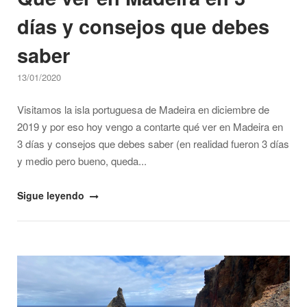
días y consejos que debes
saber
13/01/2020
Visitamos la isla portuguesa de Madeira en diciembre de
2019 y por eso hoy vengo a contarte qué ver en Madeira en
3 días y consejos que debes saber (en realidad fueron 3 días
y medio pero bueno, queda...
"Qué
Sigue leyendo
ver
en
Madeira
Open post
en
3
días