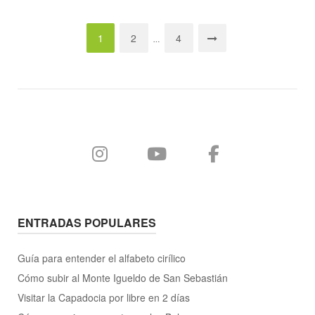
¡la
Navegación
city
1
2
4
…
card
de
de
entradas
Oporto!"
ENTRADAS POPULARES
Guía para entender el alfabeto cirílico
Cómo subir al Monte Igueldo de San Sebastián
Visitar la Capadocia por libre en 2 días