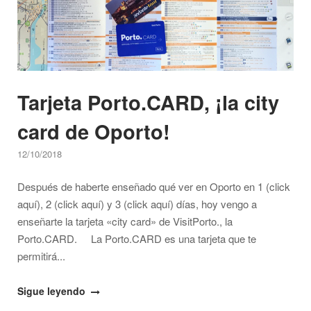
comida
y
fiesta"
Tarjeta Porto.CARD, ¡la city
card de Oporto!
12/10/2018
Después de haberte enseñado qué ver en Oporto en 1 (click
aquí), 2 (click aquí) y 3 (click aquí) días, hoy vengo a
enseñarte la tarjeta «city card» de VisitPorto., la
Porto.CARD. La Porto.CARD es una tarjeta que te
permitirá...
"Tarjeta
Sigue leyendo
Porto.CARD,