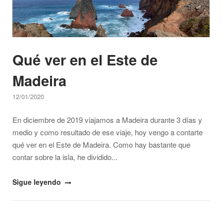
y
consejos
que
debes
Qué ver en el Este de
saber"
Madeira
12/01/2020
En diciembre de 2019 viajamos a Madeira durante 3 días y
medio y como resultado de ese viaje, hoy vengo a contarte
qué ver en el Este de Madeira. Como hay bastante que
contar sobre la isla, he dividido...
"Qué
Sigue leyendo
ver
en
el