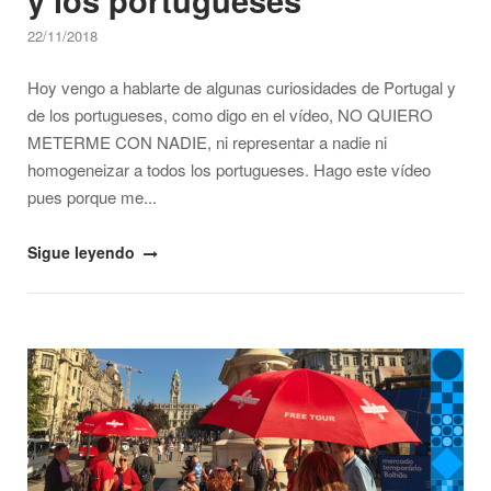
y los portugueses
22/11/2018
Hoy vengo a hablarte de algunas curiosidades de Portugal y
de los portugueses, como digo en el vídeo, NO QUIERO
METERME CON NADIE, ni representar a nadie ni
homogeneizar a todos los portugueses. Hago este vídeo
pues porque me...
"13
Sigue leyendo
curiosidades
de
Portugal
Open post
y
los
portugueses"