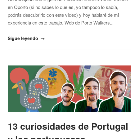
en Oporto (si no sabes lo que es, yo tampoco lo sabía,
podrás descubrirlo con este vídeo) y hoy hablaré de mi
experiencia en este trabajo. Web de Porto Walkers...
"Mi
Sigue leyendo
experiencia
trabajando
como
Open post
guía
de
Pubcrawl"
13 curiosidades de Portugal