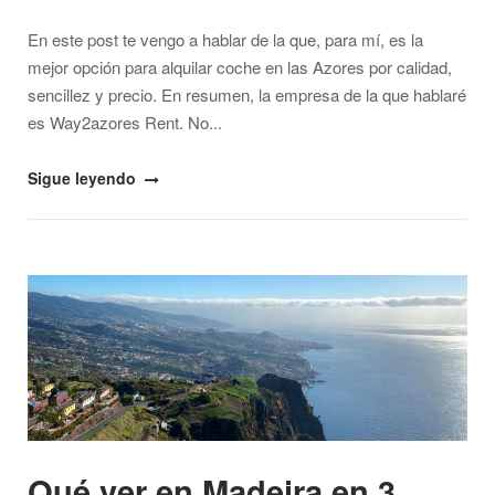
En este post te vengo a hablar de la que, para mí, es la
mejor opción para alquilar coche en las Azores por calidad,
sencillez y precio. En resumen, la empresa de la que hablaré
es Way2azores Rent. No...
"La
Sigue leyendo
mejor
opción
para
Open post
alquilar
coche
en
las
Azores"
Qué ver en Madeira en 3