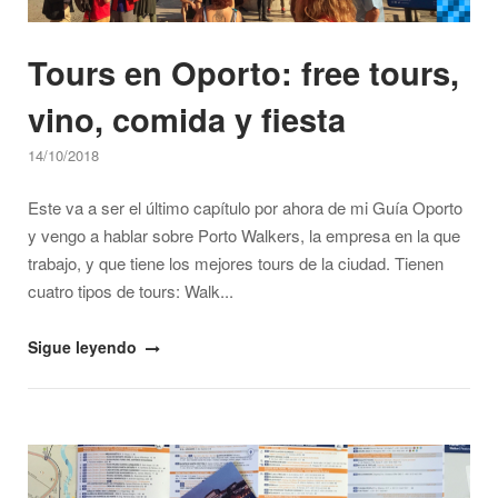
Tours en Oporto: free tours,
vino, comida y fiesta
14/10/2018
Este va a ser el último capítulo por ahora de mi Guía Oporto
y vengo a hablar sobre Porto Walkers, la empresa en la que
trabajo, y que tiene los mejores tours de la ciudad. Tienen
cuatro tipos de tours: Walk...
"Tours
Sigue leyendo
en
Oporto:
free
Open post
tours,
vino,