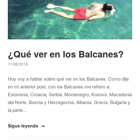
países
ex-
yugoslavos"
¿Qué ver en los Balcanes?
11/06/2019
Hoy voy a hablar sobre qué ver en los Balcanes. Como dije
en mi anterior post, con los Balcanes me refiero a:
Eslovenia, Croacia, Serbia, Montenegro, Kosovo, Macedonia
del Norte, Bosnia y Herzegovina, Albania, Grecia, Bulgaria y
la parte...
"¿Qué
Sigue leyendo
ver