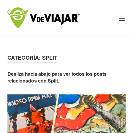
Skip
to
Home
Menu
content
CATEGORÍA:
SPLIT
Desliza hacia abajo para ver todos los posts
relacionados con Split.
Open post