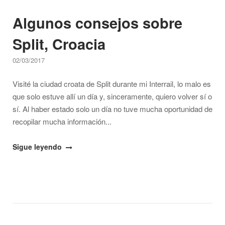
Algunos consejos sobre
Split, Croacia
02/03/2017
Visité la ciudad croata de Split durante mi Interrail, lo malo es
que solo estuve allí un día y, sinceramente, quiero volver sí o
sí. Al haber estado solo un día no tuve mucha oportunidad de
recopilar mucha información...
"Algunos
Sigue leyendo
consejos
sobre
Split,
Croacia"