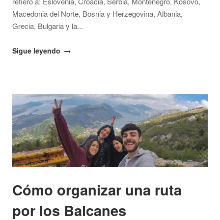
refiero a: Eslovenia, Croacia, Serbia, Montenegro, Kosovo,
Macedonia del Norte, Bosnia y Herzegovina, Albania,
Grecia, Bulgaria y la...
"Consejos
Sigue leyendo
para
viajar
a
Open post
los
Balcanes
(precios,
conducción,
seguridad…)"
Cómo organizar una ruta
por los Balcanes