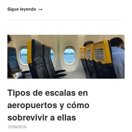
"Me
Sigue leyendo
fui
de
voluntariado
Open post
a
Israel
y
esta
fue
mi
experiencia"
Tipos de escalas en
aeropuertos y cómo
sobrevivir a ellas
13/09/2019