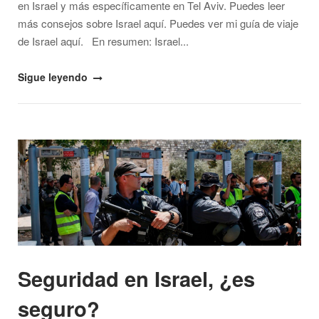
en Israel y más específicamente en Tel Aviv. Puedes leer
más consejos sobre Israel aquí. Puedes ver mi guía de viaje
de Israel aquí. En resumen: Israel...
"Precios
Sigue leyendo
en
Israel
y
Open post
Tel
Aviv,
¿es
un
destino
caro
o
Seguridad en Israel, ¿es
barato?"
seguro?