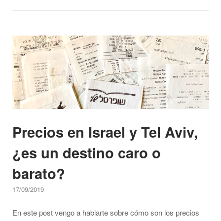
moverse
por
Israel"
Open post
Precios en Israel y Tel Aviv,
¿es un destino caro o
barato?
17/09/2019
En este post vengo a hablarte sobre cómo son los precios