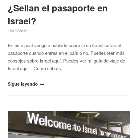
¿Sellan el pasaporte en
Israel?
15/09/2019
En este post vengo a hablarte sobre si en Israel sellan el
pasaporte cuando entras en el país o no. Puedes leer más
consejos sobre Israel aquí. Puedes ver mi guía de viaje de
Israel aquí. Como sabrás,...
"¿Sellan
Sigue leyendo
el
pasaporte
en
Open post
Israel?"