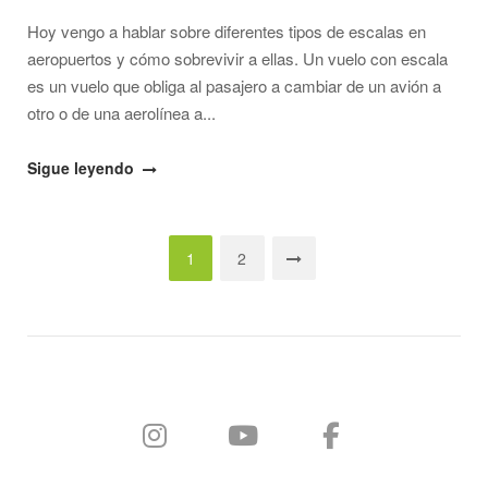
Hoy vengo a hablar sobre diferentes tipos de escalas en
aeropuertos y cómo sobrevivir a ellas. Un vuelo con escala
es un vuelo que obliga al pasajero a cambiar de un avión a
otro o de una aerolínea a...
"Tipos
Sigue leyendo
de
escalas
Navegación
en
1
2
aeropuertos
de
y
entradas
cómo
sobrevivir
a
ellas"