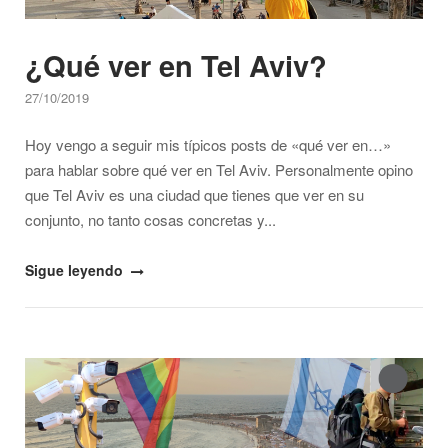
¿Qué ver en Tel Aviv?
27/10/2019
Hoy vengo a seguir mis típicos posts de «qué ver en…»
para hablar sobre qué ver en Tel Aviv. Personalmente opino
que Tel Aviv es una ciudad que tienes que ver en su
conjunto, no tanto cosas concretas y...
"¿Qué
Sigue leyendo
ver
en
Tel
Open post
Aviv?"