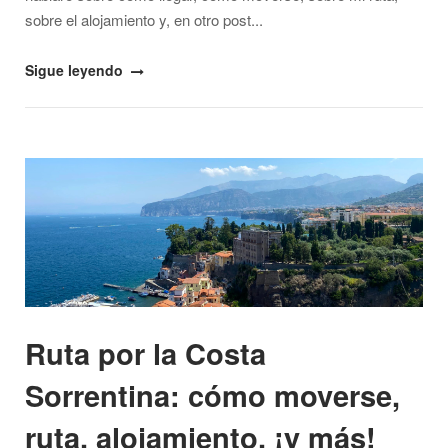
sobre el alojamiento y, en otro post...
"Ruta
Sigue leyendo
por
la
Costa
Open post
Amalfitana:
cómo
moverse,
ruta,
alojamiento,
¡y
más!"
Ruta por la Costa
Sorrentina: cómo moverse,
ruta, alojamiento, ¡y más!