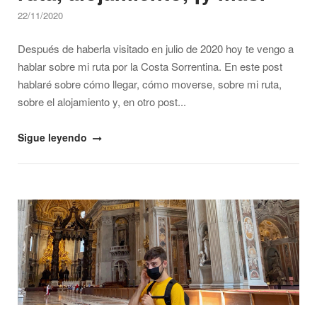
22/11/2020
Después de haberla visitado en julio de 2020 hoy te vengo a
hablar sobre mi ruta por la Costa Sorrentina. En este post
hablaré sobre cómo llegar, cómo moverse, sobre mi ruta,
sobre el alojamiento y, en otro post...
"Ruta
Sigue leyendo
por
la
Costa
Open post
Sorrentina:
cómo
moverse,
ruta,
alojamiento,
¡y
más!"