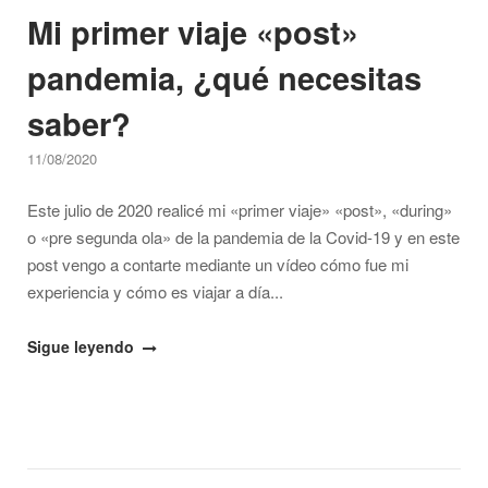
Mi primer viaje «post»
pandemia, ¿qué necesitas
saber?
11/08/2020
Este julio de 2020 realicé mi «primer viaje» «post», «during»
o «pre segunda ola» de la pandemia de la Covid-19 y en este
post vengo a contarte mediante un vídeo cómo fue mi
experiencia y cómo es viajar a día...
"Mi
Sigue leyendo
primer
viaje
«post»
pandemia,
¿qué