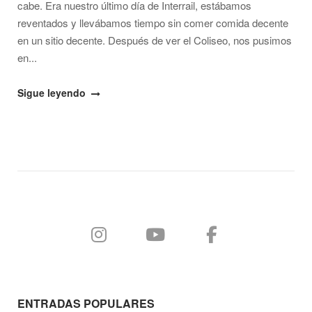
cabe. Era nuestro último día de Interrail, estábamos
reventados y llevábamos tiempo sin comer comida decente
en un sitio decente. Después de ver el Coliseo, nos pusimos
en...
"Comer
Sigue leyendo
barato
en
Roma"
ENTRADAS POPULARES