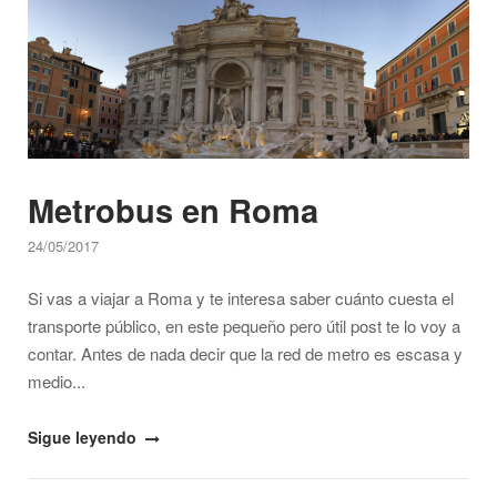
pandemia,
¿qué
necesitas
saber?"
Metrobus en Roma
24/05/2017
Si vas a viajar a Roma y te interesa saber cuánto cuesta el
transporte público, en este pequeño pero útil post te lo voy a
contar. Antes de nada decir que la red de metro es escasa y
medio...
"Metrobus
Sigue leyendo
en
Roma"