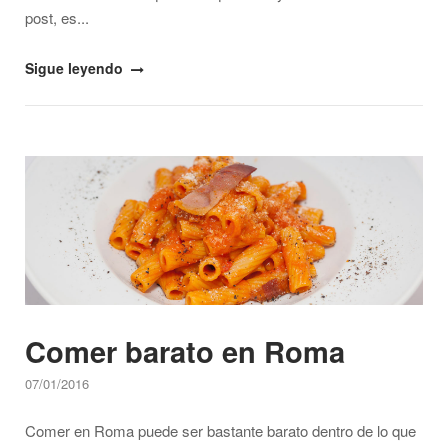
post, es...
"Visita
Sigue leyendo
la
Basílica
de
Open post
San
Pedro"
Comer barato en Roma
07/01/2016
Comer en Roma puede ser bastante barato dentro de lo que