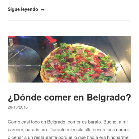
"¿Qué
Sigue leyendo
ver
en
Belgrado?"
Open post
¿Dónde comer en Belgrado?
28/10/2016
Como casi todo en Belgrado, comer es barato. Bueno, a mi
parecer, baratísimo. Durante mi visita allí, nunca fui a comer
o cenar a un restaurante porque lo que hacía era hincharme