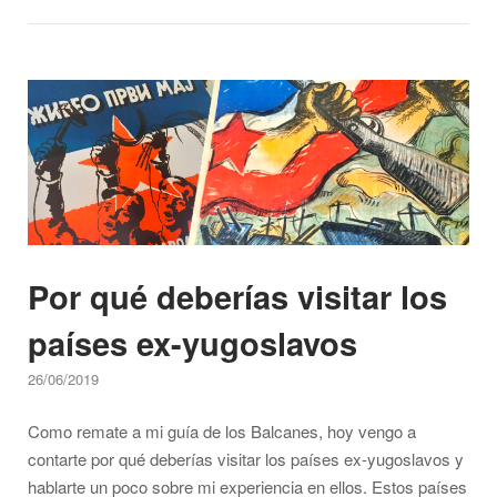
para
entender
el
Open post
alfabeto
cirílico"
Por qué deberías visitar los
países ex-yugoslavos
26/06/2019
Como remate a mi guía de los Balcanes, hoy vengo a
contarte por qué deberías visitar los países ex-yugoslavos y
hablarte un poco sobre mi experiencia en ellos. Estos países