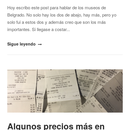
Hoy escribo este post para hablar de los museos de
Belgrado. No solo hay los dos de abajo, hay más, pero yo
solo fui a estos dos y además creo que son los más
importantes. Si llegase a costar...
"Museos
Sigue leyendo
en
Belgrado,
la
Open post
antigua
capital
yugoslava"
Algunos precios más en