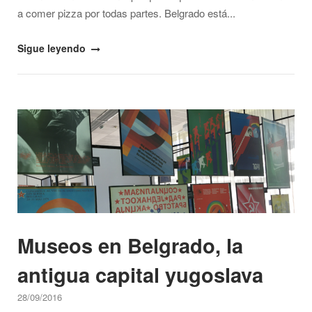
a comer pizza por todas partes. Belgrado está...
"¿Dónde
Sigue leyendo
comer
en
Belgrado?"
Open post
Museos en Belgrado, la
antigua capital yugoslava
28/09/2016