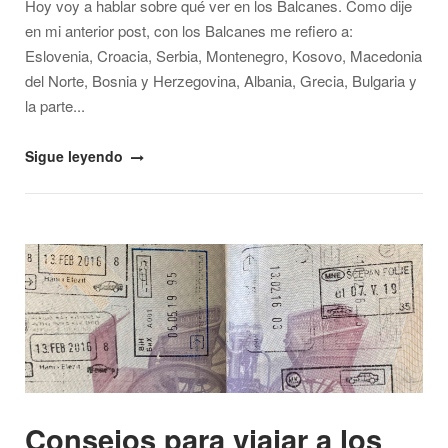
Hoy voy a hablar sobre qué ver en los Balcanes. Como dije
en mi anterior post, con los Balcanes me refiero a:
Eslovenia, Croacia, Serbia, Montenegro, Kosovo, Macedonia
del Norte, Bosnia y Herzegovina, Albania, Grecia, Bulgaria y
la parte...
"¿Qué
Sigue leyendo
ver
en
los
Open post
Balcanes?"
Consejos para viajar a los