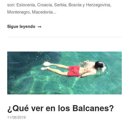
son: Eslovenia, Croacia, Serbia, Bosnia y Herzegovina,
Montenegro, Macedonia...
"Por
Sigue leyendo
qué
deberías
visitar
Open post
los
países
ex-
yugoslavos"
¿Qué ver en los Balcanes?
11/06/2019