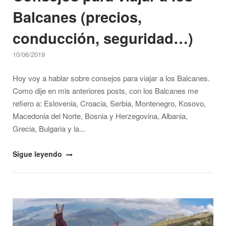
Balcanes (precios,
conducción, seguridad…)
10/06/2019
Hoy voy a hablar sobre consejos para viajar a los Balcanes.
Como dije en mis anteriores posts, con los Balcanes me
refiero a: Eslovenia, Croacia, Serbia, Montenegro, Kosovo,
Macedonia del Norte, Bosnia y Herzegovina, Albania,
Grecia, Bulgaria y la...
"Consejos
Sigue leyendo
para
viajar
a
Open post
los
Balcanes