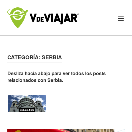
Skip
to
Home
Menu
content
CATEGORÍA:
SERBIA
Desliza hacia abajo para ver todos los posts
relacionados con Serbia.
Open post