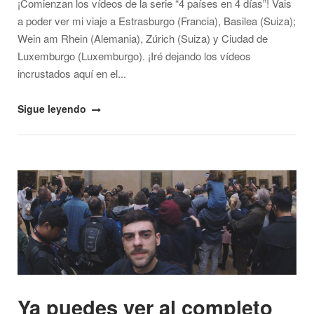
¡Comienzan los vídeos de la serie “4 países en 4 días”! Vais
a poder ver mi viaje a Estrasburgo (Francia), Basilea (Suiza);
Wein am Rhein (Alemania), Zúrich (Suiza) y Ciudad de
Luxemburgo (Luxemburgo). ¡Iré dejando los vídeos
incrustados aquí en el...
"¡Comienzan
Sigue leyendo
mis
vídeo-
blogs
Open post
«4
países
en
4
días»!"
Ya puedes ver al completo