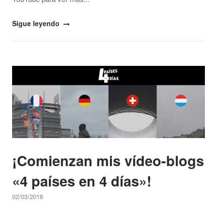
"Nos
Sigue leyendo
quedamos
tirados
en
Open post
Estrasburgo…
–
Vlog
4
países
en
4
¡Comienzan mis vídeo-blogs
días"
«4 países en 4 días»!
02/03/2018