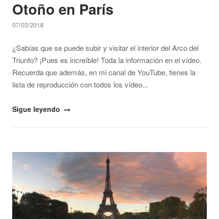
Otoño
Otoño en París
en
París"
07/03/2018
¿Sabías que se puede subir y visitar el interior del Arco del
Triunfo? ¡Pues es increíble! Toda la información en el vídeo.
Recuerda que además, en mi canal de YouTube, tienes la
lista de reproducción con todos los vídeo...
"Visita
Sigue leyendo
al
interior
del
Open post
Arco
del
Triunfo
de
París
–