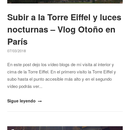
Vlog
Subir a la Torre Eiffel y luces
Otoño
en
nocturnas – Vlog Otoño en
París"
París
07/03/2018
En este post dejo los vídeo blogs de mi visita al interior y
cima de la Torre Eiffel. En el primero visito la Torre Eiffel y
subo hasta el punto accesible más alto y en el segundo
vídeo podrás ver...
"Subir
Sigue leyendo
a
la
Torre
Open post
Eiffel