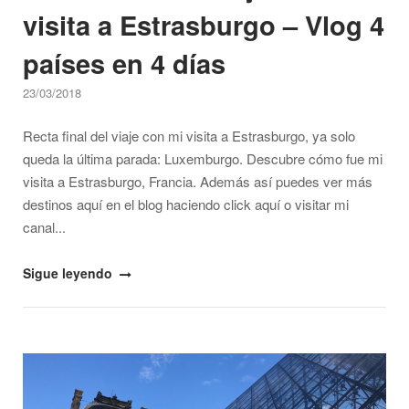
4
visita a Estrasburgo – Vlog 4
países
en
países en 4 días
4
días"
23/03/2018
Recta final del viaje con mi visita a Estrasburgo, ya solo
queda la última parada: Luxemburgo. Descubre cómo fue mi
visita a Estrasburgo, Francia. Además así puedes ver más
destinos aquí en el blog haciendo click aquí o visitar mi
canal...
"Recta
Sigue leyendo
final
del
viaje
Open post
con
la