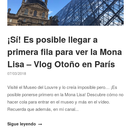
visita
a
Estrasburgo
–
Vlog
¡Sí! Es posible llegar a
4
países
primera fila para ver la Mona
en
4
Lisa – Vlog Otoño en París
días"
07/03/2018
Visité el Museo del Louvre y lo creía imposible pero… ¡Es
posible ponerse primero en la Mona Lisa! Descubre cómo no
hacer cola para entrar en el museo y más en el vídeo.
Recuerda que además, en mi canal...
"¡Sí!
Sigue leyendo
Es