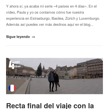
Y ahora sí, ya acaba mi serie «4 países en 4 días». En el
vídeo, Paula y yo os contamos cómo fue nuestra
experiencia en Estrasburgo, Basilea, Zúrich y Luxemburgo.
Además así puedes ver más destinos aquí en el blog...
"Nuestra
Sigue leyendo
experiencia
en
el
Open post
viaje
«4
países
en
4
días»
–
Recta final del viaje con la
Vlog