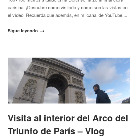
parisina. ¡Descubre cómo visitarlo y como son las vistas en
el vídeo! Recuerda que además, en mi canal de YouTube,...
"Sube
Sigue leyendo
a
la
terraza
Open post
del
Gran
Arco
de
La
Défense
de
Visita al interior del Arco del
París
–
Triunfo de París – Vlog
Vlog