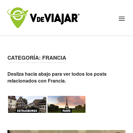
Skip
to
Home
Menu
content
CATEGORÍA:
FRANCIA
Desliza hacia abajo para ver todos los posts
relacionados con Francia.
Open post