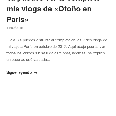
mis vlogs de «Otoño en
París»
11/02/2018
¡Hola! Ya puedes disfrutar al completo de los vídeo blogs de
mi viaje a París en octubre de 2017. Aquí abajo podrás ver
todos los vídeos sin salir de este post, además, os explico
un poco de qué va cada...
"Ya
Sigue leyendo
puedes
ver
al
completo
mis
vlogs