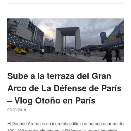
posible
llegar
Open post
a
primera
fila
para
ver
la
Mona
Sube a la terraza del Gran
Lisa
–
Arco de La Défense de París
Vlog
Otoño
– Vlog Otoño en París
en
París"
07/03/2018
El Grande Arche es un increíble edificio cuadrado enorme de
100×100 metros situado en la Défense, la zona financiera