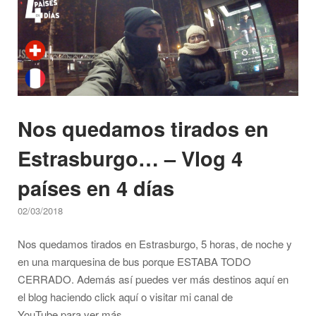
y
luces
nocturnas
–
Vlog
Otoño
Nos quedamos tirados en
en
París"
Estrasburgo… – Vlog 4
países en 4 días
02/03/2018
Nos quedamos tirados en Estrasburgo, 5 horas, de noche y
en una marquesina de bus porque ESTABA TODO
CERRADO. Además así puedes ver más destinos aquí en
el blog haciendo click aquí o visitar mi canal de
YouTube para ver más...