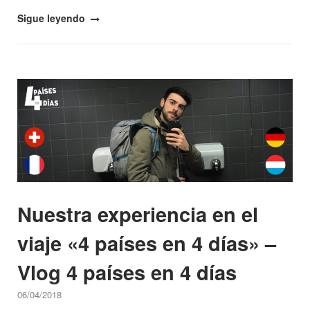
"Tipos
Sigue leyendo
de
escalas
en
Open post
aeropuertos
y
cómo
sobrevivir
a
ellas"
Nuestra experiencia en el
viaje «4 países en 4 días» –
Vlog 4 países en 4 días
06/04/2018