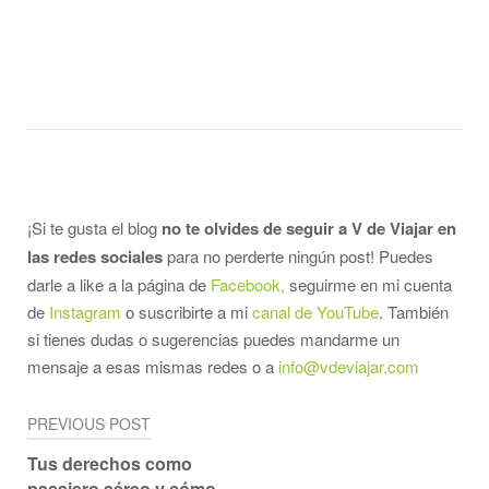
¡Si te gusta el blog
no te olvides de seguir a V de Viajar en
las redes sociales
para no perderte ningún post! Puedes
darle a like a la página de
Facebook,
seguirme en mi cuenta
de
Instagram
o suscribirte a mi
canal de YouTube
. También
si tienes dudas o sugerencias puedes mandarme un
mensaje a esas mismas redes o a
info@vdeviajar.com
Navegación
PREVIOUS POST
de
Tus derechos como
pasajero aéreo y cómo