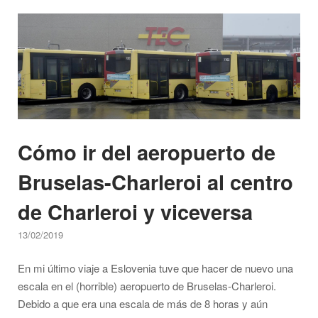
escala
Open post
en
el
aeropuerto
de
Bruselas-
Charleroi"
Cómo ir del aeropuerto de
Bruselas-Charleroi al centro
de Charleroi y viceversa
13/02/2019
En mi último viaje a Eslovenia tuve que hacer de nuevo una
escala en el (horrible) aeropuerto de Bruselas-Charleroi.
Debido a que era una escala de más de 8 horas y aún