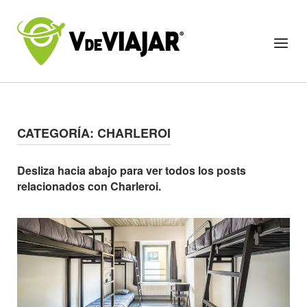
Skip
to
Home
Menu
content
CATEGORÍA:
CHARLEROI
Desliza hacia abajo para ver todos los posts
relacionados con Charleroi.
Open post