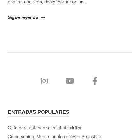
encima nocturna, decidí dormir en un...
"Cómo
Sigue leyendo
ir
del
aeropuerto
de
Bruselas-
Charleroi
al
centro
de
Charleroi
y
viceversa"
ENTRADAS POPULARES
Guía para entender el alfabeto cirílico
Cómo subir al Monte Igueldo de San Sebastián