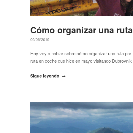
Cómo organizar una ruta
09/06/2019
Hoy voy a hablar sobre cómo organizar una ruta por 
ruta en coche que hice en mayo visitando Dubrovnik 
"Cómo
Sigue leyendo
organizar
una
ruta
Open post
por
los
Balcanes"