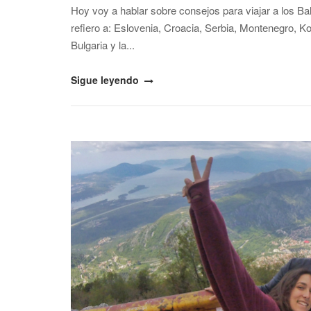
Hoy voy a hablar sobre consejos para viajar a los B
refiero a: Eslovenia, Croacia, Serbia, Montenegro, 
Bulgaria y la...
"Consejos
Sigue leyendo
para
viajar
a
Open post
los
Balcanes
(precios,
conducción,
seguridad…)"