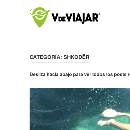
Skip
to
Home
content
CATEGORÍA:
SHKODËR
Desliza hacia abajo para ver todos los posts
Open post