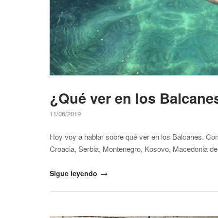
¿Qué ver en los Balcane
11/06/2019
Hoy voy a hablar sobre qué ver en los Balcanes. Como
Croacia, Serbia, Montenegro, Kosovo, Macedonia del N
"¿Qué
Sigue leyendo
ver
en
los
Open post