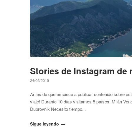
Stories de Instagram de 
24/05/2019
Antes de que empiece a publicar contenido sobre este
viaje! Durante 10 días visitamos 5 países: Milán Ve
Dubrovnik Necesito tiempo...
"Stories
Sigue leyendo
de