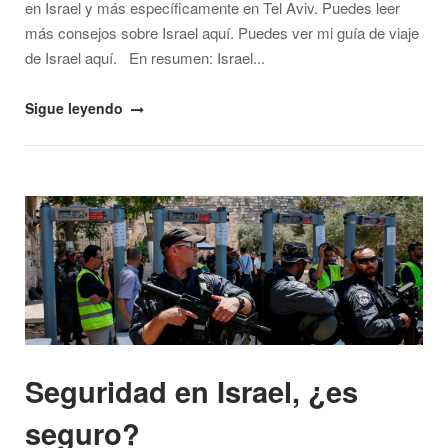
en Israel y más específicamente en Tel Aviv. Puedes leer
más consejos sobre Israel aquí. Puedes ver mi guía de viaje
de Israel aquí. En resumen: Israel...
"Precios
Sigue leyendo
en
Israel
y
Open post
Tel
Aviv,
¿es
un
destino
caro
o
Seguridad en Israel, ¿es
barato?"
seguro?