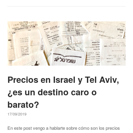
moverse
por
Israel"
Open post
Precios en Israel y Tel Aviv,
¿es un destino caro o
barato?
17/09/2019
En este post vengo a hablarte sobre cómo son los precios