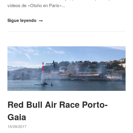
vídeos de «Otoño en París»...
"Descubre
Sigue leyendo
los
vlogs
“Lisboa
Open post
Exprés”
de
V
de
Viajar
en
YouTube"
Red Bull Air Race Porto-
Gaia
15/09/2017