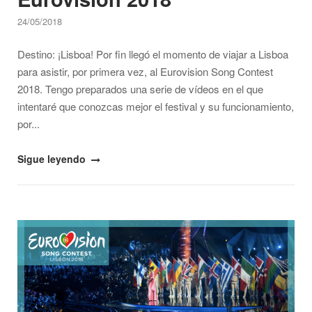
24/05/2018
Destino: ¡Lisboa! Por fin llegó el momento de viajar a Lisboa
para asistir, por primera vez, al Eurovision Song Contest
2018. Tengo preparados una serie de vídeos en el que
intentaré que conozcas mejor el festival y su funcionamiento,
por...
"Destino:
Sigue leyendo
Lisboa
–
Vlog
Open post
Eurovisión
2018"