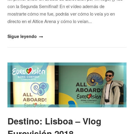
con la Segunda Semifinal! En el vídeo además de
mostrarte cómo me fue, podrás ver cómo lo veía yo en
directo en el Altice Arena y cómo lo veían...
"Mi
Sigue leyendo
primer
show
de
Open post
Eurovisión
en
directo
–
Vlog
Eurovisión
2018"
Destino: Lisboa – Vlog
Eurovisión 2018