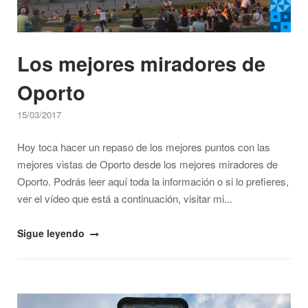
Los mejores miradores de
Oporto
15/03/2017
Hoy toca hacer un repaso de los mejores puntos con las
mejores vistas de Oporto desde los mejores miradores de
Oporto. Podrás leer aquí toda la información o si lo prefieres,
ver el vídeo que está a continuación, visitar mi...
"Los
Sigue leyendo
mejores
miradores
de
Open post
Oporto"