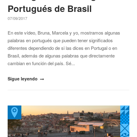
Portugués de Brasil
07/09/2017
En este vídeo, Bruna, Marcela y yo, mostramos algunas
palabras en portugués que pueden tener significados
diferentes dependiendo de si las dices en Portugal o en
Brasil, además de algunas palabras que directamente
cambian en función del país. Sé...
"Portugués
Sigue leyendo
de
Portugal
vs.
Open post
Portugués
de
Brasil"