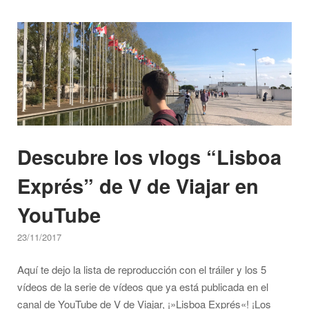
Eurovisión
Open post
2018!
All
aboard!"
Descubre los vlogs “Lisboa
Exprés” de V de Viajar en
YouTube
23/11/2017
Aquí te dejo la lista de reproducción con el tráiler y los 5
vídeos de la serie de vídeos que ya está publicada en el
canal de YouTube de V de Viajar, ¡»Lisboa Exprés«! ¡Los