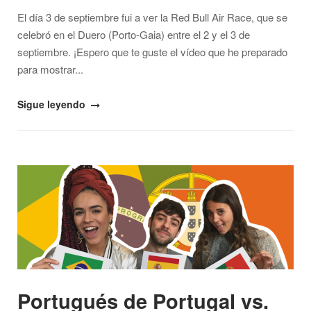
El día 3 de septiembre fui a ver la Red Bull Air Race, que se
celebró en el Duero (Porto-Gaia) entre el 2 y el 3 de
septiembre. ¡Espero que te guste el vídeo que he preparado
para mostrar...
"Red
Sigue leyendo
Bull
Air
Race
Open post
Porto-
Gaia"
Portugués de Portugal vs.