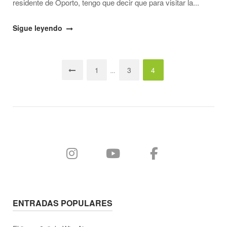
residente de Oporto, tengo que decir que para visitar la...
"El
Sigue leyendo
transporte
público
Navegación
de
1
3
4
…
Oporto
de
(+
entradas
aeropuerto-
centro
ciudad)"
ENTRADAS POPULARES