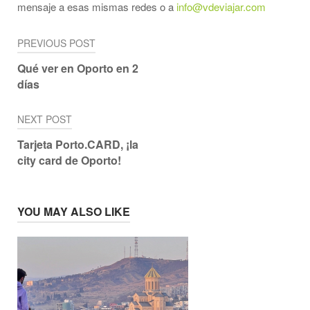
mensaje a esas mismas redes o a
info@vdeviajar.com
Navegación
PREVIOUS POST
de
Qué ver en Oporto en 2
días
entradas
NEXT POST
Tarjeta Porto.CARD, ¡la
city card de Oporto!
YOU MAY ALSO LIKE