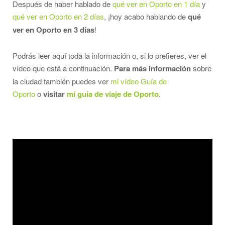
Después de haber hablado de
qué ver en Oporto en 1 día
y
qué ver en Oporto en 2 días
, ¡hoy acabo hablando de
qué
ver en Oporto en 3 días
!
Podrás leer aquí toda la información o, si lo prefieres, ver el
vídeo que está a continuación.
Para más información
sobre
la ciudad también puedes ver
mi vídeo Guía de
Oporto
o
visitar
mi guía de viaje de Oporto
.