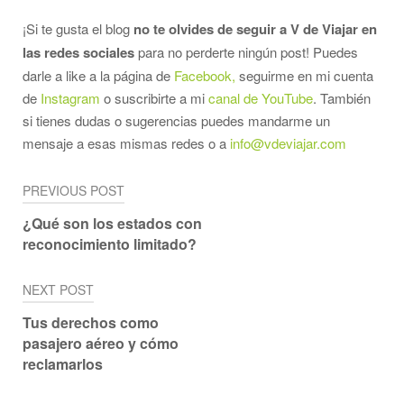
¡Si te gusta el blog
no te olvides de seguir a V de Viajar en
las redes sociales
para no perderte ningún post! Puedes
darle a like a la página de
Facebook,
seguirme en mi cuenta
de
Instagram
o suscribirte a mi
canal de YouTube
. También
si tienes dudas o sugerencias puedes mandarme un
mensaje a esas mismas redes o a
info@vdeviajar.com
Navegación
PREVIOUS POST
de
¿Qué son los estados con
reconocimiento limitado?
entradas
NEXT POST
Tus derechos como
pasajero aéreo y cómo
reclamarlos