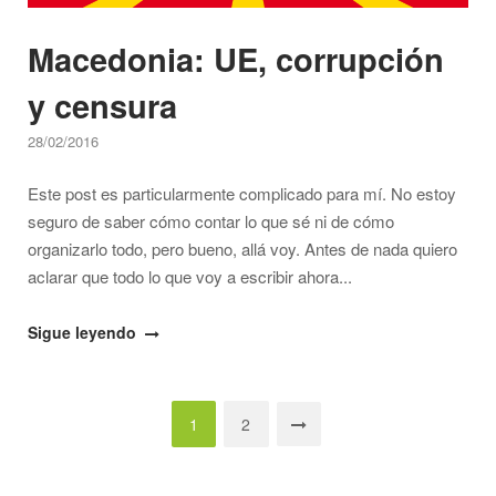
Macedonia: UE, corrupción
y censura
28/02/2016
Este post es particularmente complicado para mí. No estoy
seguro de saber cómo contar lo que sé ni de cómo
organizarlo todo, pero bueno, allá voy. Antes de nada quiero
aclarar que todo lo que voy a escribir ahora...
"Macedonia:
Sigue leyendo
UE,
corrupción
Navegación
y
1
2
censura"
de