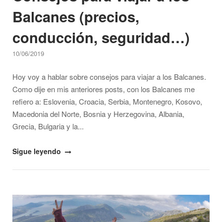
Balcanes (precios,
conducción, seguridad…)
10/06/2019
Hoy voy a hablar sobre consejos para viajar a los Balcanes.
Como dije en mis anteriores posts, con los Balcanes me
refiero a: Eslovenia, Croacia, Serbia, Montenegro, Kosovo,
Macedonia del Norte, Bosnia y Herzegovina, Albania,
Grecia, Bulgaria y la...
"Consejos
Sigue leyendo
para
viajar
a
Open post
los
Balcanes