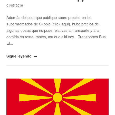
01/05/2016
Además del post que publiqué sobre precios en los
supermercados de Skopje (click aquí), hubo precios de
algunas cosas que no puse relativas al transporte y a la
comida en restaurantes, así que allá voy. Transportes Bus
El...
"Precios
Sigue leyendo
de
transportes
y
Open post
restaurantes
en
Skopje"