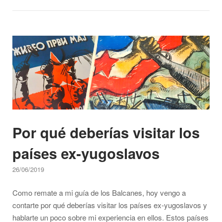
para
entender
el
Open post
alfabeto
cirílico"
Por qué deberías visitar los
países ex-yugoslavos
26/06/2019
Como remate a mi guía de los Balcanes, hoy vengo a
contarte por qué deberías visitar los países ex-yugoslavos y
hablarte un poco sobre mi experiencia en ellos. Estos países