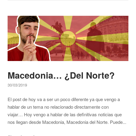
una
ruta
Open post
por
los
Balcanes"
Macedonia… ¿Del Norte?
30/03/2019
El post de hoy va a ser un poco diferente ya que vengo a
hablar de un tema no relacionado directamente con
viajar… Hoy vengo a hablar de las definitivas noticias que
nos llegan desde Macedonia, Macedonia del Norte. Puede...