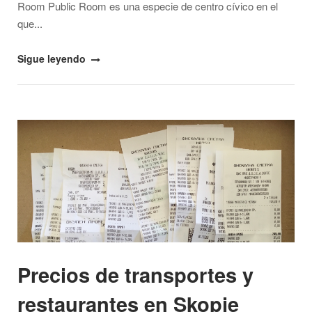
Room Public Room es una especie de centro cívico en el
que...
"¿Dónde
Sigue leyendo
comer
en
Skopje?"
Open post
Precios de transportes y
restaurantes en Skopje