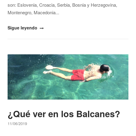
son: Eslovenia, Croacia, Serbia, Bosnia y Herzegovina,
Montenegro, Macedonia...
"Por
Sigue leyendo
qué
deberías
visitar
Open post
los
países
ex-
yugoslavos"
¿Qué ver en los Balcanes?
11/06/2019