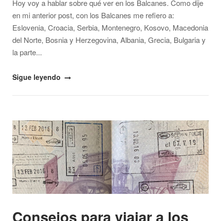
Hoy voy a hablar sobre qué ver en los Balcanes. Como dije
en mi anterior post, con los Balcanes me refiero a:
Eslovenia, Croacia, Serbia, Montenegro, Kosovo, Macedonia
del Norte, Bosnia y Herzegovina, Albania, Grecia, Bulgaria y
la parte...
"¿Qué
Sigue leyendo
ver
en
los
Open post
Balcanes?"
Consejos para viajar a los