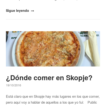
"¿Qué
Sigue leyendo
ver
en
Skopje?"
Open post
¿Dónde comer en Skopje?
19/10/2016
Está claro que en Skopje hay más lugares en los que comer,
pero aquí voy a hablar de aquellos a los que yo fui: Public